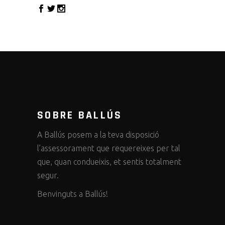
SOBRE BALLÚS
A Ballús posem a la teva disposició
l’assessorament que requereixes per tal
que, quan condueixis, et sentis totalment
segur.
Benvinguts a Ballús!