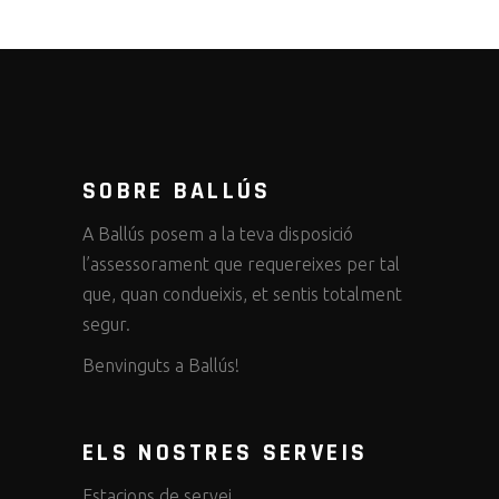
SOBRE BALLÚS
A Ballús posem a la teva disposició
l’assessorament que requereixes per tal
que, quan condueixis, et sentis totalment
segur.
Benvinguts a Ballús!
ELS NOSTRES SERVEIS
Estacions de servei