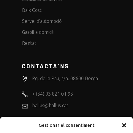
Baix Cost
Servei d’automoció
Gasoil a domicili
Rentat
CONTACTA’NS
Pg. de la Pau, s/n. 08600 Berga
+ (34) 93 821 01 93
ballus@ballus.cat
Gestionar el consentiment
SEGUEIX-NOS