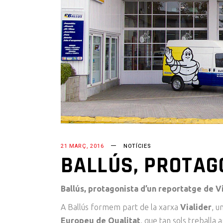
21 MARÇ, 2016
NOTÍCIES
BALLÚS, PROTAG
Ballús, protagonista d’un reportatge de V
A Ballús formem part de la xarxa
Vialider
, u
Europeu de Qualitat
, que tan sols treballa 