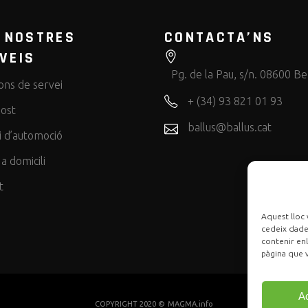
 NOSTRES
CONTACTA’NS
VEIS
Pg. de la Pau, s/n. 08600 B
ons de servei
+ (34) 93 821 01 93
Cost
ballus@ballus.cat
i d’automoció
 a domicili
t
Aquest lloc 
cedeix dades
contenir enl
pàgina que v
A
COPYRIGHT 2020 ©
MAGMA.info