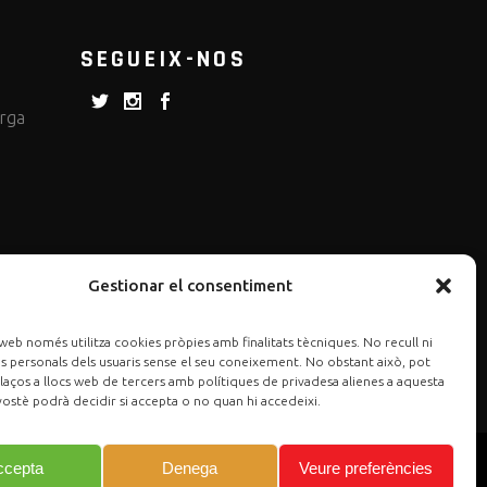
SEGUEIX-NOS
erga
Gestionar el consentiment
web només utilitza cookies pròpies amb finalitats tècniques. No recull ni
 personals dels usuaris sense el seu coneixement. No obstant això, pot
laços a llocs web de tercers amb polítiques de privadesa alienes a aquesta
ostè podrà decidir si accepta o no quan hi accedeixi.
ccepta
Denega
Veure preferències