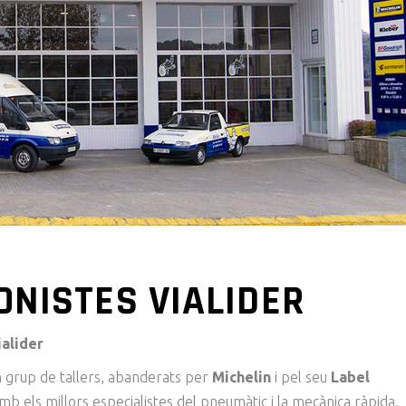
ONISTES VIALIDER
ialider
n grup de tallers, abanderats per
Michelin
i pel seu
Label
amb els millors especialistes del pneumàtic i la mecànica ràpida.