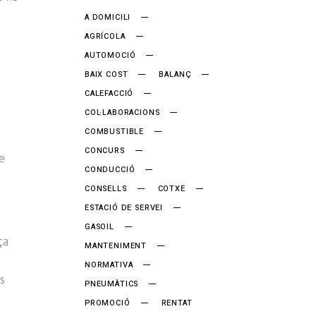
A DOMICILI
AGRÍCOLA
AUTOMOCIÓ
BAIX COST
BALANÇ
CALEFACCIÓ
COL·LABORACIONS
COMBUSTIBLE
CONCURS
e
CONDUCCIÓ
CONSELLS
COTXE
ESTACIÓ DE SERVEI
GASOIL
ça
MANTENIMENT
NORMATIVA
ls
PNEUMÀTICS
PROMOCIÓ
RENTAT