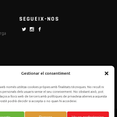
SEGUEIX-NOS
erga
Gestionar el consentiment
web només utilitza cookies pròpies amb finalitats tècniques. No recull ni
 personals dels usuaris sense el seu coneixement. No obstant això, pot
laços a llocs web de tercers amb polítiques de privadesa alienes a aquesta
ostè podrà decidir si accepta o no quan hi accedeixi.