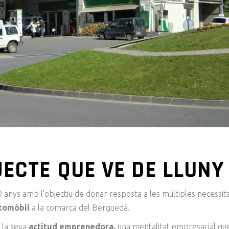
JECTE QUE VE DE LLUNY
 anys amb l’objectiu de donar resposta a les múltiples necessit
utomòbil
a la comarca del Berguedà.
r la seva
actitud emprenedora,
una mentalitat empresarial qu