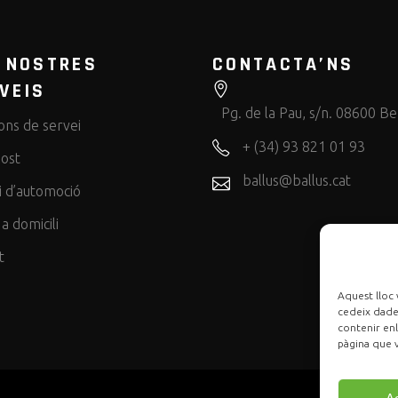
 NOSTRES
CONTACTA’NS
VEIS
Pg. de la Pau, s/n. 08600 B
ons de servei
+ (34) 93 821 01 93
Cost
ballus@ballus.cat
i d’automoció
 a domicili
t
Aquest lloc 
cedeix dades
contenir enl
pàgina que v